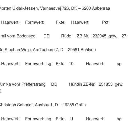
n Uldall-Jessen, Varnaesvej 726, DK – 6200 Aabenraa
nd Haarwert: Formwert: Pkte: Haarwert: Pkt
 vom Bodensee DD Rüde ZB-Nr. 232045 gew. 27.0
tephan Welp, AmTeeberg 7, D – 29581 Bohlsen
und Haarwert: Formwert: sg Pkte: 10 Haarwert: 
ka vom Pfefferstrang DD Hündin ZB-Nr. 231853 gew.
6
toph Schmidt, Ausbau 1, D – 19258 Gallin
und Haarwert: Formwert: sg Pkte: 11 Haarwert: 