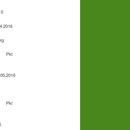
10
4.2016
rg
sg Pkt
5.2016
sg Pkt
5