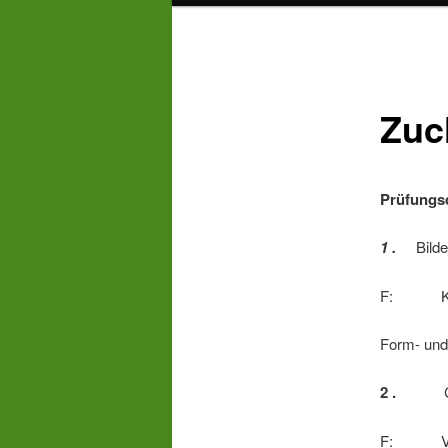
Zuc
Prüfu
1 .
Bilde
F: Knud 
Form- 
2 .
Cleo
F: Volker