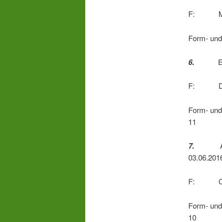
F: Morte
Form- u
6.
Emil
F: Dr. S
Form- 
11
7.
Arni
03.06.201
F: Chris
Form- 
10