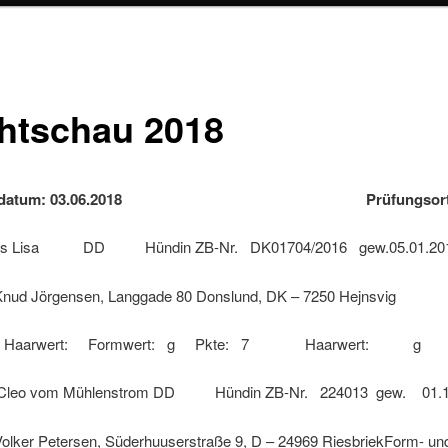
htschau 2018
ngsdatum: 03.06.2018 Prüfungsort: 
s Lisa DD Hündin ZB-Nr. DK01704/2016 gew.05.01.20
Jörgensen, Langgade 80 Donslund, DK – 7250 Hejnsvig
und Haarwert: Formwert: g Pkte: 7 Haarwert: 
 vom Mühlenstrom DD Hündin ZB-Nr. 224013 gew. 01.1
 Petersen, Süderhuuserstraße 9, D – 24969 RiesbriekForm- un