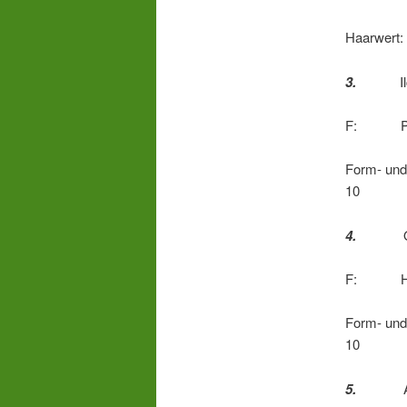
Haarwe
3.
Ilck 
F: Peter
Form- 
10
4.
Quir
F: Hauke 
Form- 
10
5.
Aiko