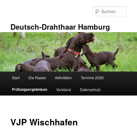
Zum
primären
Such
Inhalt
springen
Deutsch-Drahthaar Hamburg
Hauptmenü
Start
Die Rasse
Aktivitäten
Termine 2026
Prüfungsergebnisse
Vorstand
Datenschutz
VJP Wischhafen