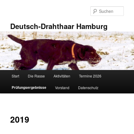
Zum
primären
Such
Inhalt
springen
Deutsch-Drahthaar Hamburg
Hauptmenü
Start
Die Rasse
Aktivitäten
Termine 2026
Prüfungsergebnisse
Vorstand
Datenschutz
2019