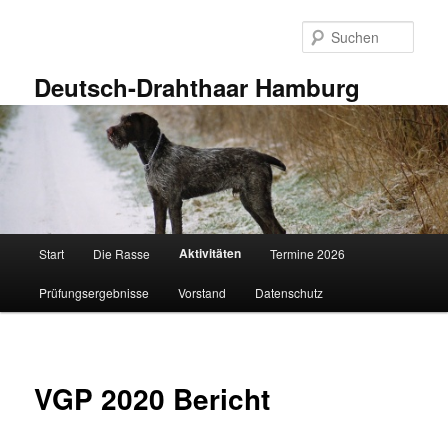
Zum
primären
Such
Inhalt
springen
Deutsch-Drahthaar Hamburg
Hauptmenü
Aktivitäten
Start
Die Rasse
Termine 2026
Prüfungsergebnisse
Vorstand
Datenschutz
VGP 2020 Bericht