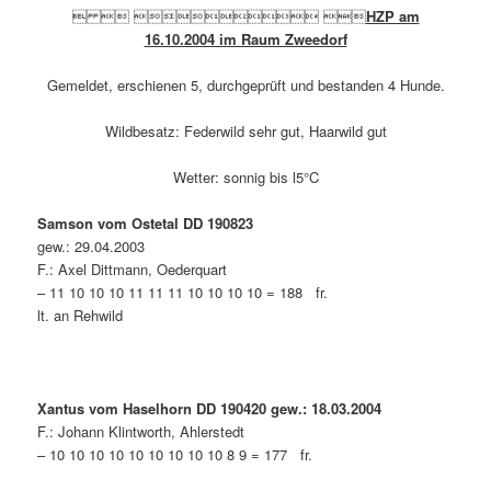
   
HZP am
16.10.2004 im Raum Zweedorf
Gemeldet, erschienen 5, durchgeprüft und bestanden 4 Hunde.
Wildbesatz: Federwild sehr gut, Haarwild gut
Wetter: sonnig bis l5°C
Samson vom Ostetal DD 190823
gew.: 29.04.2003
F.: Axel Dittmann, Oederquart
– 11 10 10 10 11 11 11 10 10 10 10 = 188 fr.
lt. an Rehwild
Xantus vom Haselhorn DD 190420 gew.: 18.03.2004
F.: Johann Klintworth, Ahlerstedt
– 10 10 10 10 10 10 10 10 10 8 9 = 177 fr.