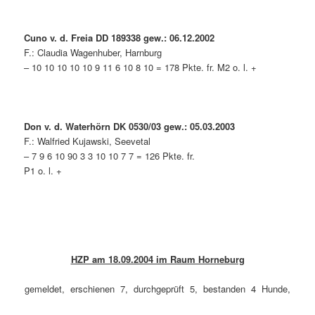
Cuno v. d. Freia DD 189338 gew.: 06.12.2002
F.: Claudia Wagenhuber, Harnburg
– 10 10 10 10 10 9 11 6 10 8 10 = 178 Pkte. fr. M2 o. l. +
Don v. d. Waterhörn DK 0530/03 gew.: 05.03.2003
F.: Walfried Kujawski, Seevetal
– 7 9 6 10 90 3 3 10 10 7 7 = 126 Pkte. fr.
P1 o. l. +
HZP am 18.09.2004 im Raum Horneburg
gemeldet, erschienen 7, durchgeprüft 5, bestanden 4 Hunde,