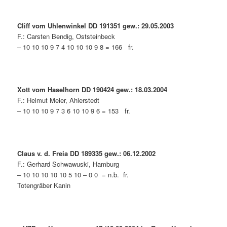
Cliff vom Uhlenwinkel DD 191351 gew.: 29.05.2003
F.: Carsten Bendig, Oststeinbeck
– 10 10 10 9 7 4 10 10 10 9 8 = 166 fr.
Xott vom Haselhorn DD 190424 gew.: 18.03.2004
F.: Helmut Meier, Ahlerstedt
– 10 10 10 9 7 3 6 10 10 9 6 = 153 fr.
Claus v. d. Freia DD 189335 gew.: 06.12.2002
F.: Gerhard Schwawuski, Hamburg
– 10 10 10 10 10 5 10 – 0 0 = n.b. fr.
Totengräber Kanin