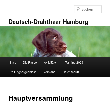
Zum
primären
Such
Inhalt
springen
Deutsch-Drahthaar Hamburg
Hauptmenü
Start
Die Rasse
Aktivitäten
Termine 2026
Prüfungsergebnisse
Vorstand
Datenschutz
Hauptversammlung